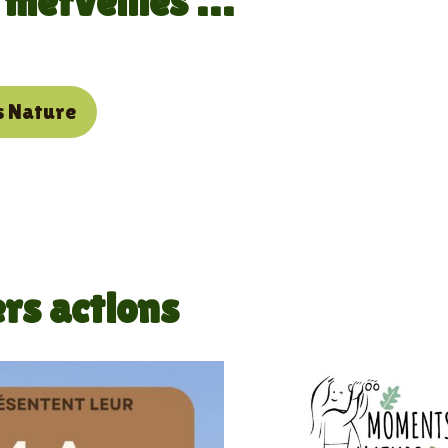
 merveilles …
s Nature
rs actions