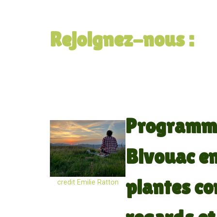
Rejoignez-nous :
Programma
Bivouac en
plantes co
credit Emilie Ratton