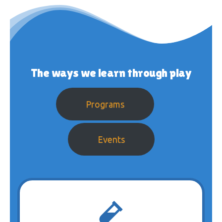
The ways we learn through play
Programs
Events